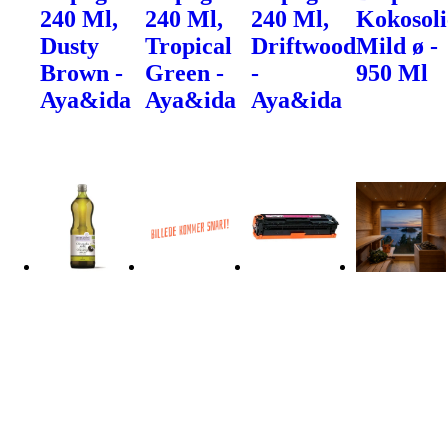
240 Ml,
240 Ml,
240 Ml,
Kokosoli
Dusty
Tropical
Driftwood
Mild ø -
Brown -
Green -
-
950 Ml
Aya&ida
Aya&ida
Aya&ida