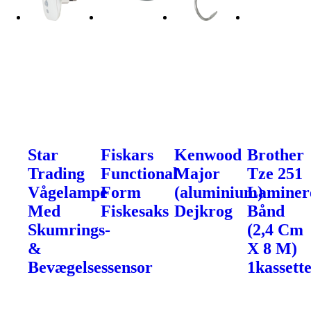
Star
Fiskars
Kenwood
Brother
Trading
Functional
Major
Tze 251
Vågelampe
Form
(aluminium)
Laminer
Med
Fiskesaks
Dejkrog
Bånd
Skumrings-
(2,4 Cm
&
X 8 M)
Bevægelsessensor
1kassette