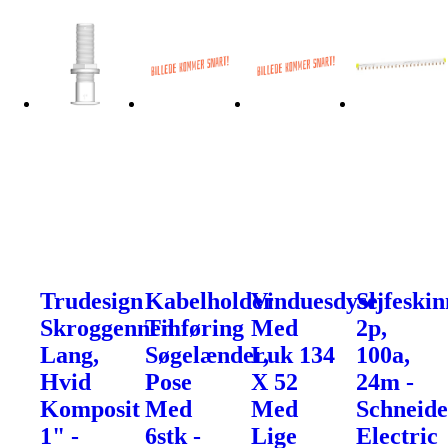
Trudesign
Kabelholder
Vinduesdyse
Sljfeskin
Skroggennemføring
Til
Med
2p,
Lang,
Søgelænder,
Luk 134
100a,
Hvid
Pose
X 52
24m -
Komposit
Med
Med
Schneide
1" -
6stk -
Lige
Electric