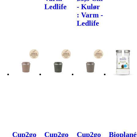
Ledlife
- Kulør
: Varm -
Ledlife
Cup2go
Cup2go
Cup2go
Bioplané