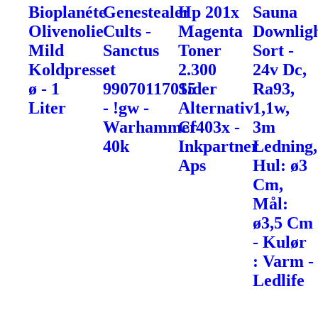
Bioplanéte
Genestealer
Hp 201x
Sauna
Olivenolie
Cults -
Magenta
Downlig
Mild
Sanctus
Toner
Sort -
Koldpresset
-
2.300
24v Dc,
ø - 1
99070117015
Sider
Ra93,
Liter
- !gw -
Alternativ
1,1w,
Warhammer
Cf403x -
3m
40k
Inkpartner
Ledning,
Aps
Hul: ø3
Cm,
Mål:
ø3,5 Cm
- Kulør
: Varm -
Ledlife