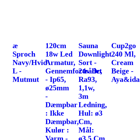
æ
120cm
Sauna
Cup2go
Sproch
18w Led
Downlight
240 Ml,
Navy/Hvid
Armatur,
Sort -
Cream
L -
Gennemfortrådet
24v Dc,
Beige -
Mutmut
- Ip65,
Ra93,
Aya&ida
ø25mm
1,1w,
-
3m
Dæmpbar
Ledning,
: Ikke
Hul: ø3
Dæmpbar,
Cm,
Kulør :
Mål:
Varm -
ø3,5 Cm