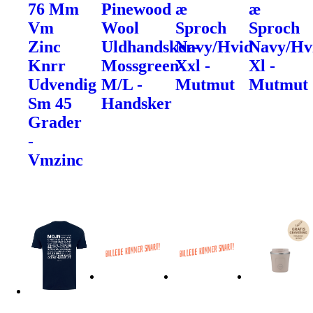
76 Mm
Pinewood
æ
æ
Vm
Wool
Sproch
Sproch
Zinc
Uldhandsker-
Navy/Hvid
Navy/Hv
Knrr
Mossgreen-
Xxl -
Xl -
Udvendig
M/L -
Mutmut
Mutmut
Sm 45
Handsker
Grader
-
Vmzinc