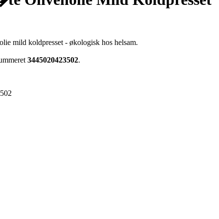
lie mild koldpresset - økologisk hos helsam.
enummeret
3445020423502
.
3502