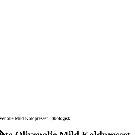
enolie Mild Koldpresset - økologisk
te Olivenolie Mild Koldpresset