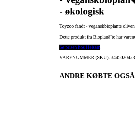
- økologisk
Toyzoo fandt - veganskbioplante oliveno
Dette produkt fra Bioplanã¨te har var
Se prisen hos Helsam
VARENUMMER (SKU):
344502042
ANDRE KØBTE OGSÅ