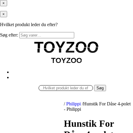
×
×
Hvilket produkt leder du efter?
Søg efter:
TOYZOO
TOYZOO
TOYZOO
TOYZOO
Søg
/
Philippi
/
Hunstik For Dåse 4-polet
- Philippi
Hunstik For