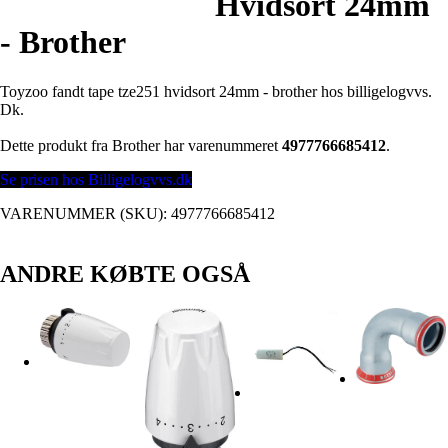
Hvidsort 24mm
- Brother
Toyzoo fandt tape tze251 hvidsort 24mm - brother hos billigelogvvs.
Dk.
Dette produkt fra Brother har varenummeret
4977766685412
.
Se prisen hos Billigelogvvs.dk
VARENUMMER (SKU):
4977766685412
ANDRE KØBTE OGSÅ