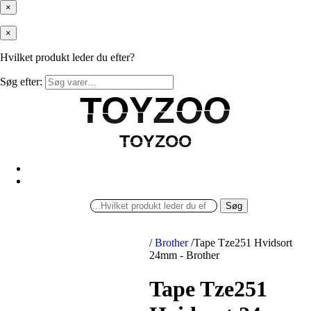
×
×
Hvilket produkt leder du efter?
Søg efter:
TOYZOO
TOYZOO
TOYZOO
TOYZOO
Søg
/
Brother
/
Tape Tze251 Hvidsort
24mm - Brother
Tape Tze251