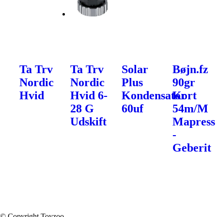
Ta Trv
Ta Trv
Solar
Bøjn.fz
Nordic
Nordic
Plus
90gr
Hvid
Hvid 6-
Kondensator
Kort
28 G
60uf
54m/M
Udskift
Mapress
-
Geberit
© Copyright Toyzoo