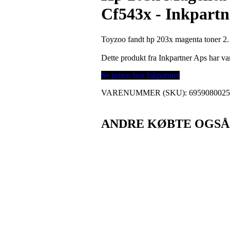
Cf543x - Inkpartn
Toyzoo fandt hp 203x magenta toner 2. 5
Dette produkt fra Inkpartner Aps har 
Se prisen hos Inkpartner
VARENUMMER (SKU):
695908002
ANDRE KØBTE OGSÅ