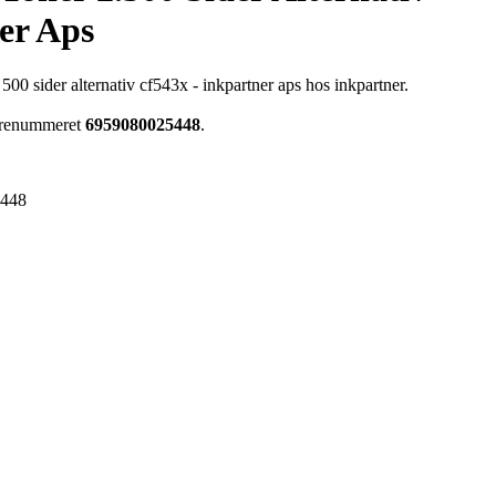
er Aps
00 sider alternativ cf543x - inkpartner aps hos inkpartner.
varenummeret
6959080025448
.
5448