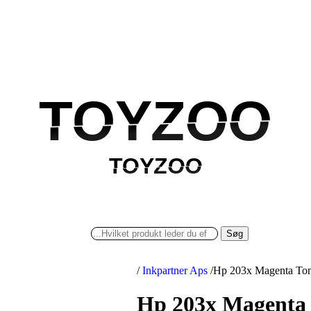
TOYZOO
TOYZOO
TOYZOO
TOYZOO
Søg
/
Inkpartner Aps
/
Hp 203x Magenta Tone
Hp 203x Magenta T