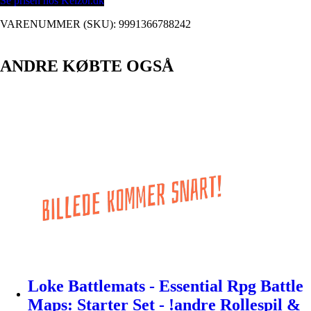
Se prisen hos Kelz0r.dk
VARENUMMER (SKU):
9991366788242
ANDRE KØBTE OGSÅ
Loke Battlemats - Essential Rpg Battle
Maps: Starter Set - !andre Rollespil &