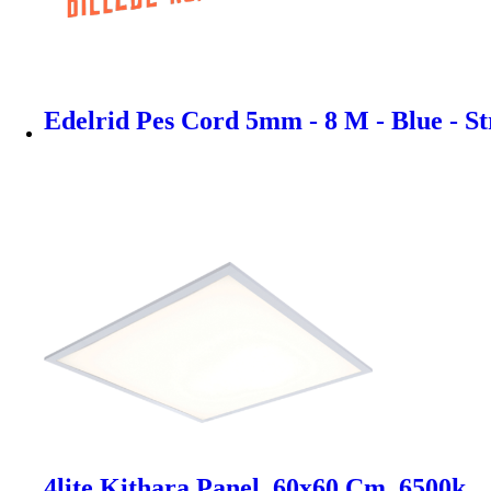
Edelrid Pes Cord 5mm - 8 M - Blue - Str
4lite Kithara Panel, 60x60 Cm, 6500k